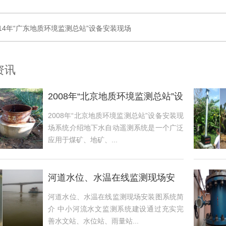
14年“广东地质环境监测总站”设备安装现场
资讯
2008年“北京地质环境监测总站”设
备安
2008年“北京地质环境监测总站”设备安装现
场系统介绍地下水自动遥测系统是一个广泛
应用于煤矿、地矿、...
河道水位、水温在线监测现场安
装图
河道水位、水温在线监测现场安装图系统简
介 中小河流水文监测系统建设通过充实完
善水文站、水位站、雨量站...